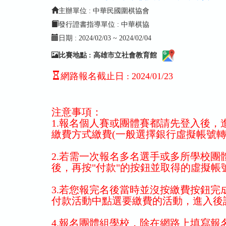
主辦單位 : 中華民國圍棋協會
發行證書指導單位 : 中華棋協
日期 :
2024/02/03 ~ 2024/02/04
比賽地點 : 高雄市立社會教育館
網路報名截止日
:
2024/01/23
注意事項：
1.報名個人賽或團體賽都請先登入後，
繳費方式繳費(一般選擇銀行虛擬帳號轉
2.若需一次報名多名選手或多所學校團
後，再按"付款"的按鈕並取得的虛擬
3.若您報完名後當時並沒按繳費按鈕完
付款活動中點選要繳費的活動，進入後
4.報名團體組學校，除在網路上填寫