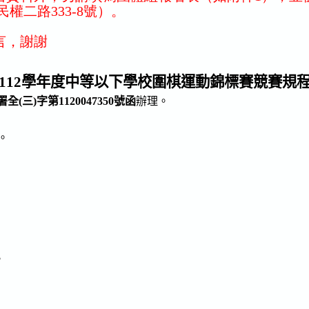
二路333-8號）。
言，謝謝