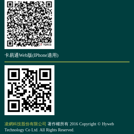
卡易通Web版(IPhone適用)
凌網科技股份有限公司
著作權所有 2016 Copyright © Hyweb
Technology Co Ltd. All Rights Reserved.