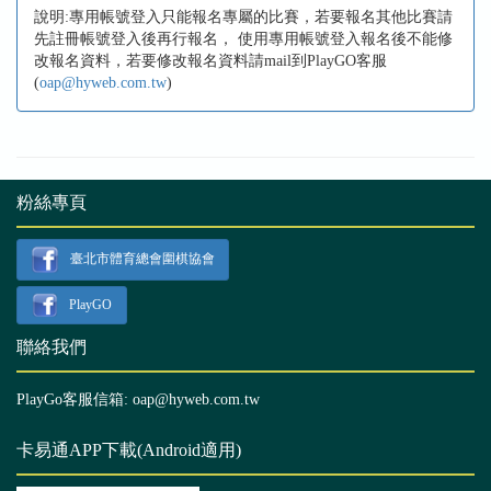
說明:專用帳號登入只能報名專屬的比賽，若要報名其他比賽請
先註冊帳號登入後再行報名， 使用專用帳號登入報名後不能修
改報名資料，若要修改報名資料請mail到PlayGO客服
(
oap@hyweb.com.tw
)
粉絲專頁
臺北市體育總會圍棋協會
PlayGO
聯絡我們
PlayGo客服信箱: oap@hyweb.com.tw
卡易通APP下載(Android適用)