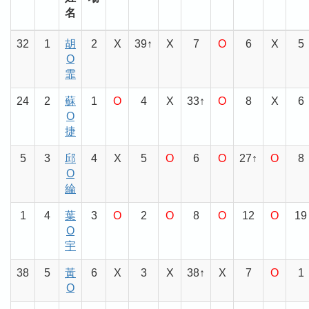
名
32
1
胡
2
X
39↑
X
7
O
6
X
5
O
霏
24
2
蘇
1
O
4
X
33↑
O
8
X
6
O
捷
5
3
邱
4
X
5
O
6
O
27↑
O
8
O
綸
1
4
葉
3
O
2
O
8
O
12
O
19
O
宇
38
5
黃
6
X
3
X
38↑
X
7
O
1
O