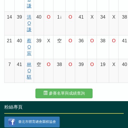
謙
14
39
洪
40
O
1↓
O
41
X
34
X
38
O
謙
21
40
蔡
39
X
空
O
36
O
38
O
41
O
宸
7
41
林
空
O
38
O
39
O
19
X
40
O
騏
參賽名單與成績查詢
粉絲專頁
臺北市體育總會圍棋協會