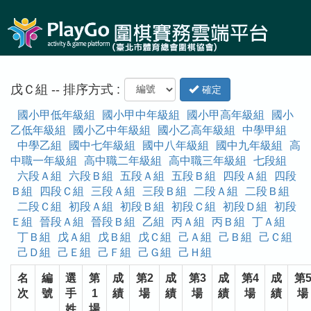
戊Ｃ組 -- 排序方式 :
確定
國小甲低年級組
國小甲中年級組
國小甲高年級組
國小
乙低年級組
國小乙中年級組
國小乙高年級組
中學甲組
中學乙組
國中七年級組
國中八年級組
國中九年級組
高
中職一年級組
高中職二年級組
高中職三年級組
七段組
六段Ａ組
六段Ｂ組
五段Ａ組
五段Ｂ組
四段Ａ組
四段
Ｂ組
四段Ｃ組
三段Ａ組
三段Ｂ組
二段Ａ組
二段Ｂ組
二段Ｃ組
初段Ａ組
初段Ｂ組
初段Ｃ組
初段Ｄ組
初段
Ｅ組
晉段Ａ組
晉段Ｂ組
乙組
丙Ａ組
丙Ｂ組
丁Ａ組
丁Ｂ組
戊Ａ組
戊Ｂ組
戊Ｃ組
己Ａ組
己Ｂ組
己Ｃ組
己Ｄ組
己Ｅ組
己Ｆ組
己Ｇ組
己Ｈ組
名
編
選
第
成
第2
成
第3
成
第4
成
第
次
號
手
1
績
場
績
場
績
場
績
場
姓
場