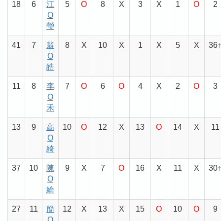
18
6
江
5
O
8
X
3
X
1
O
2
O
瑩
41
7
翁
8
X
10
X
1
X
5
X
36
O
皓
11
8
李
7
O
6
O
4
X
2
O
3
O
禾
13
9
高
10
O
12
X
13
O
14
X
11
O
綺
37
10
陳
9
X
7
O
16
X
11
X
30
O
綸
27
11
簡
12
X
13
X
15
O
10
O
9
O