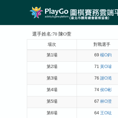
選手姓名:70 陳O萱
場次
對戰選手
第1場
69
楊O鈞
第2場
71
黃O璿
第3場
76
謝O澔
第4場
74
侯O彬
第5場
67
林O澄
第6場
64
王O竑