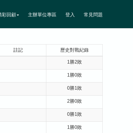
精彩回顧
主辦單位專區
登入
常見問題
註記
歷史對戰紀錄
1勝2敗
1勝0敗
0勝1敗
2勝0敗
0勝1敗
1勝0敗