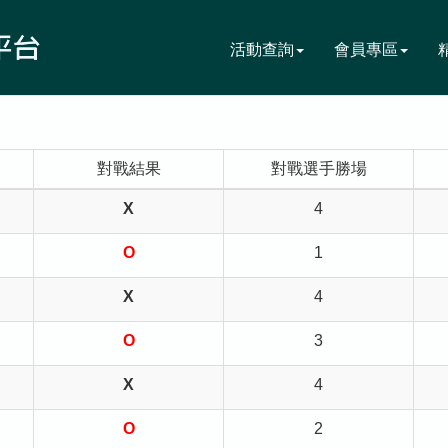
活動查詢
會員專區
對戰結果
對戰選手勝場
X
4
O
1
X
4
O
3
X
4
O
2