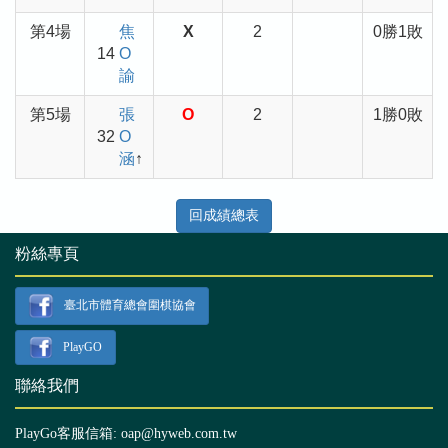
第4場
焦
X
2
0勝1敗
14
O
諭
第5場
張
O
2
1勝0敗
32
O
涵
↑
回成績總表
粉絲專頁
臺北市體育總會圍棋協會
PlayGO
聯絡我們
PlayGo客服信箱: oap@hyweb.com.tw