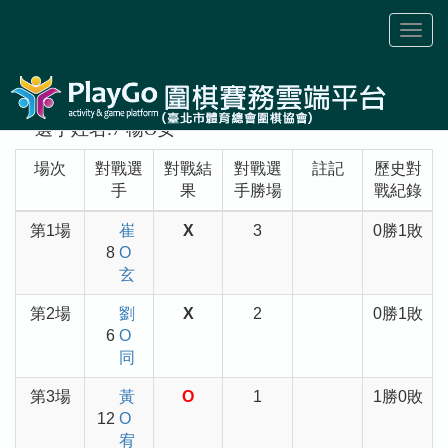
Toggl
naviga
選手姓名:7 楊O安
場次
對戰選
對戰結
對戰選
註記
歷史對
手
果
手勝場
戰紀錄
第1場
崔
X
3
0勝1敗
8
O
玄
第2場
劉
X
2
0勝1敗
6
O
同
第3場
黃
O
1
1勝0敗
12
O
宥