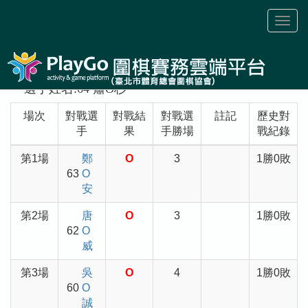
Toggl
naviga
選手姓名:64 蕭O杉
場次
對戰選
對戰結
對戰選
註記
歷史對
手
果
手勝場
戰紀錄
第1場
鄭
O
3
1勝0敗
63
O
安
第2場
唐
O
3
1勝0敗
62
O
威
第3場
吳
O
4
1勝0敗
60
O
誠