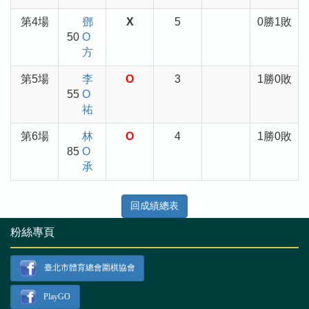
第4場
鄧
X
5
0勝1敗
50
O
方
第5場
李
O
3
1勝0敗
55
O
祐
第6場
林
O
4
1勝0敗
85
O
承
回成績總表
粉絲專頁
臺北市體育總會圍棋協會
PlayGO