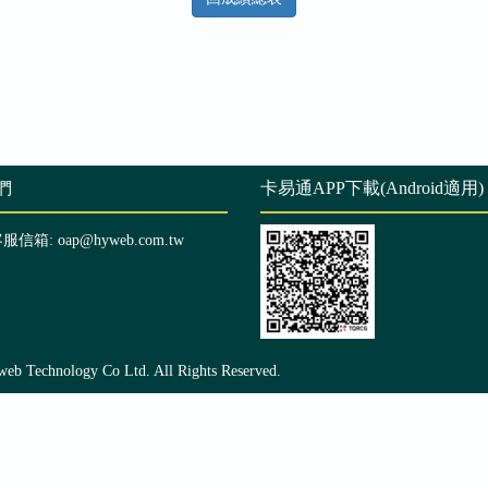
們
卡易通APP下載(Android適用)
客服信箱: oap@hyweb.com.tw
echnology Co Ltd. All Rights Reserved.