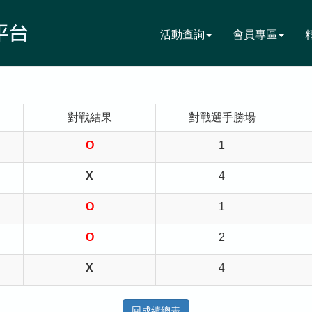
活動查詢
會員專區
對戰結果
對戰選手勝場
O
1
X
4
O
1
O
2
X
4
回成績總表