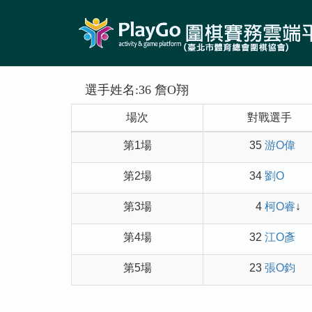
選手姓名:36 詹O翔
場次
對戰選手
第1場
35
游O偉
第2場
34
劉O
第3場
4
柯O睿
↓
第4場
32
江O彥
第5場
23
張O鈞