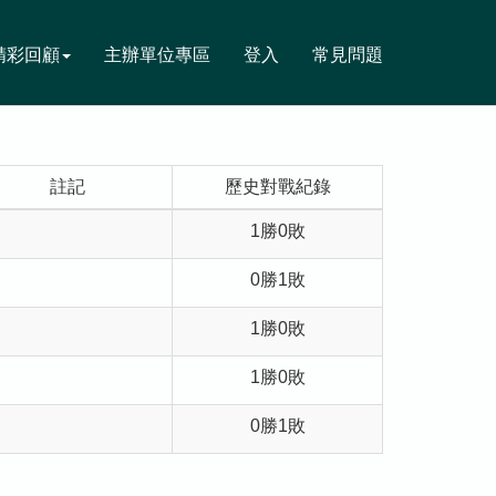
精彩回顧
主辦單位專區
登入
常見問題
註記
歷史對戰紀錄
1勝0敗
0勝1敗
1勝0敗
1勝0敗
0勝1敗