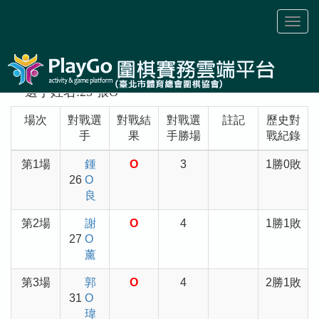
Toggl
naviga
選手姓名:25 張O
場次
對戰選
對戰結
對戰選
註記
歷史對
手
果
手勝場
戰紀錄
第1場
鍾
O
3
1勝0敗
26
O
良
第2場
謝
O
4
1勝1敗
27
O
薰
第3場
郭
O
4
2勝1敗
31
O
瑋