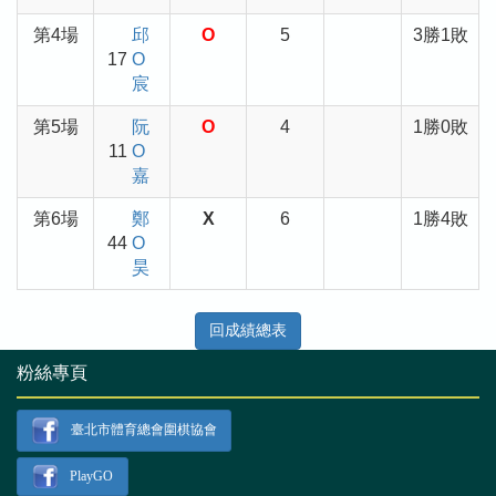
第4場
邱
O
5
3勝1敗
17
O
宸
第5場
阮
O
4
1勝0敗
11
O
嘉
第6場
鄭
X
6
1勝4敗
44
O
昊
回成績總表
粉絲專頁
臺北市體育總會圍棋協會
PlayGO