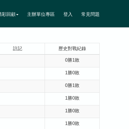
精彩回顧
主辦單位專區
登入
常見問題
註記
歷史對戰紀錄
0勝1敗
1勝0敗
0勝1敗
1勝0敗
1勝0敗
1勝0敗