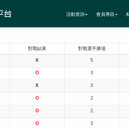
活動查詢
會員專區
對戰結果
對戰選手勝場
X
5
O
3
X
3
O
2
O
2
O
3