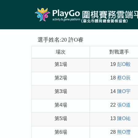
選手姓名:20 許O睿
場次
對戰選手
第1場
19
彭O毅
第2場
18
蔡O辰
第3場
14
陳O宇
第4場
22
張O道
第5場
13
陳O祐
第6場
28
熊O灃