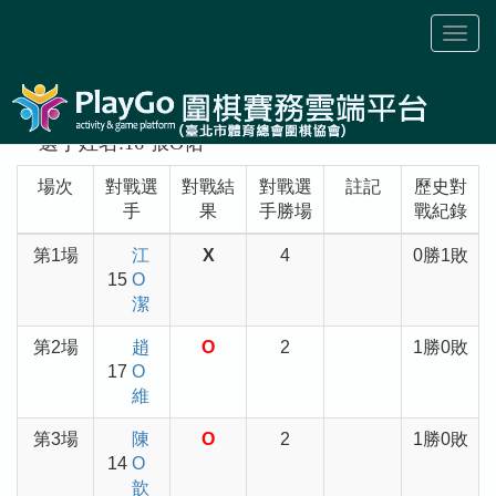
Toggl
naviga
選手姓名:16 張O佑
場次
對戰選
對戰結
對戰選
註記
歷史對
手
果
手勝場
戰紀錄
第1場
江
X
4
0勝1敗
15
O
潔
第2場
趙
O
2
1勝0敗
17
O
維
第3場
陳
O
2
1勝0敗
14
O
歆