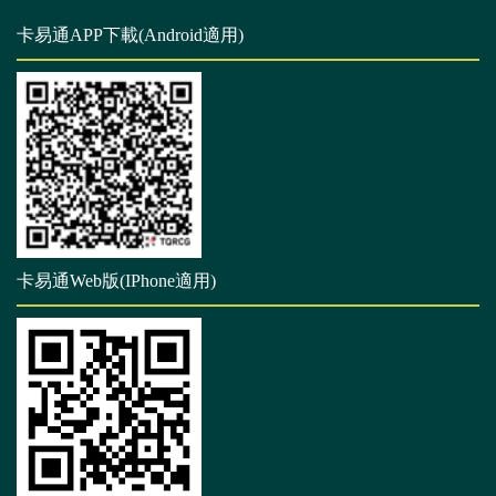
卡易通APP下載(Android適用)
卡易通Web版(IPhone適用)