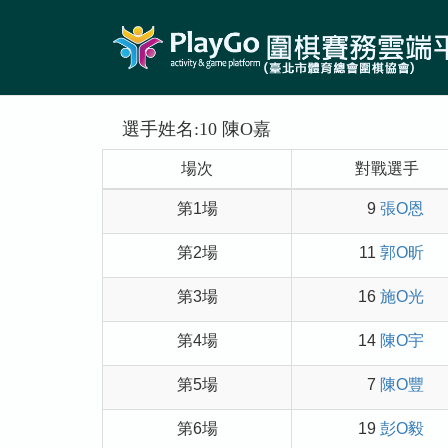
選手姓名:10 陳O嘉
場次
對戰選手
第1場
9
張O恩
第2場
11
郭O昕
第3場
16
施O光
第4場
14
陳O宇
第5場
7
陳O豐
第6場
19
彭O毅