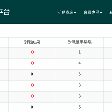
活動查詢
會員專區
對戰結果
對戰選手勝場
O
1
O
4
X
6
O
3
O
3
X
5