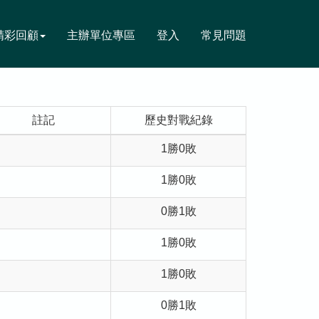
精彩回顧
主辦單位專區
登入
常見問題
註記
歷史對戰紀錄
1勝0敗
1勝0敗
0勝1敗
1勝0敗
1勝0敗
0勝1敗