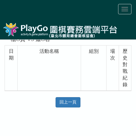
Toggl
naviga
楊O賁 VS 蕭O容
日
活動名稱
組別
場
歷
期
次
史
對
戰
紀
錄
回上一頁