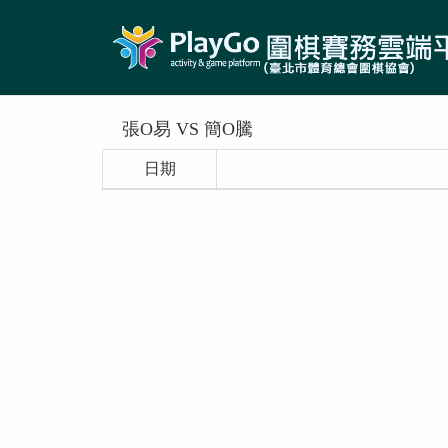
張O易 VS 簡O騰
日期