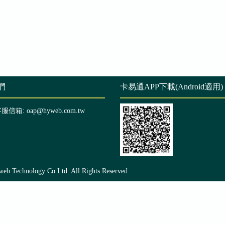
們
卡易通APP下載(Android適用)
客服信箱: oap@hyweb.com.tw
echnology Co Ltd. All Rights Reserved.