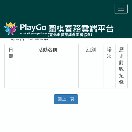
Toggl
naviga
孫O哲 VS 辜O辰
日
活動名稱
組別
場
歷
期
次
史
對
戰
紀
錄
回上一頁