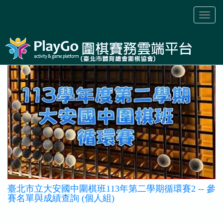
Toggl
naviga
臺北市立大安國中圍棋班113年第二學期循環賽2 -- 參
賽名單與成績查詢 (個人組)