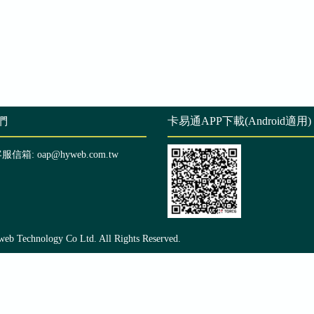
們
卡易通APP下載(Android適用)
客服信箱: oap@hyweb.com.tw
echnology Co Ltd. All Rights Reserved.