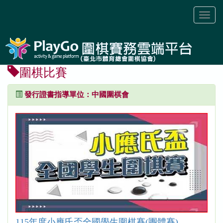
Toggl
naviga
圍棋比賽
發行證書指導單位：中國圍棋會
115年度小應氏盃全國學生圍棋賽(團體賽)