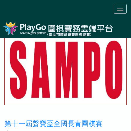
Toggl
naviga
第十一屆聲寶盃全國長青圍棋賽