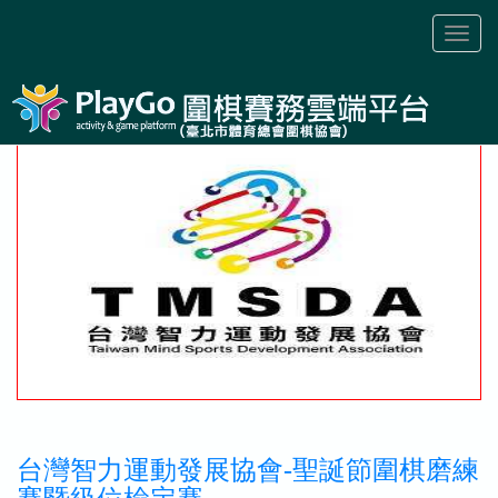
Toggl
naviga
台灣智力運動發展協會-聖誕節圍棋磨練