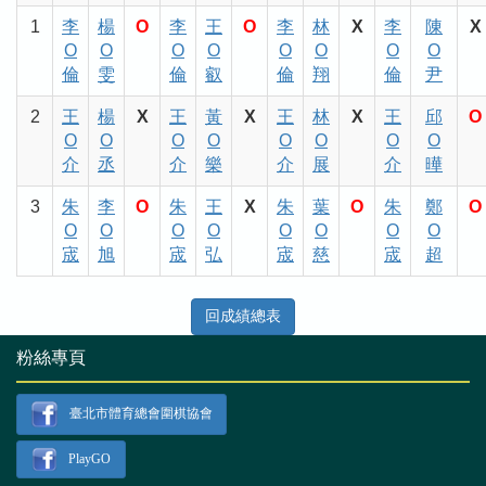
1
李
楊
O
李
王
O
李
林
X
李
陳
X
O
O
O
O
O
O
O
O
倫
雯
倫
叡
倫
翔
倫
尹
2
王
楊
X
王
黃
X
王
林
X
王
邱
O
O
O
O
O
O
O
O
O
介
丞
介
樂
介
展
介
曄
3
朱
李
O
朱
王
X
朱
葉
O
朱
鄭
O
O
O
O
O
O
O
O
O
宬
旭
宬
弘
宬
慈
宬
超
回成績總表
粉絲專頁
臺北市體育總會圍棋協會
PlayGO