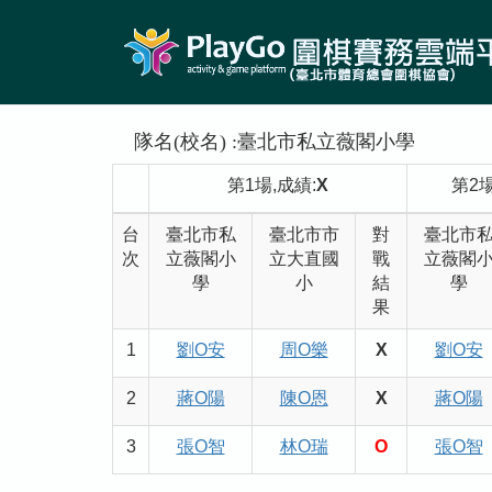
隊名(校名) :臺北市私立薇閣小學
第1場,成績:
X
第2場
台
臺北市私
臺北市市
對
臺北市
次
立薇閣小
立大直國
戰
立薇閣
學
小
結
學
果
1
劉O安
周O樂
X
劉O安
2
蔣O陽
陳O恩
X
蔣O陽
3
張O智
林O瑞
O
張O智