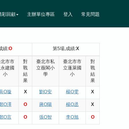
精彩回顧
主辦單位專區
登入
常見問題
成績:
O
第5場,成績:
X
臺北市市
對
臺北市私
臺北市市
對
立永建國
戰
立薇閣小
立蓬萊國
戰
小
結
學
小
結
果
果
吳O璇
X
劉O安
楊O雯
X
鄭O澤
O
蔣O陽
楊O丞
X
鄭O言
O
張O智
李O旭
O