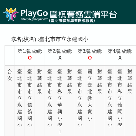
隊名(校名) :臺北市市立永建國小
第1場,成績:
第2場,成績:
第3場,成績:
第4場,成績:
O
X
O
X
台
臺
臺
對
臺
臺
對
臺
國
對
臺
臺
對
次
北
北
戰
北
北
戰
北
立
戰
北
北
戰
市
市
結
市
市
結
市
臺
結
市
市
結
市
市
果
市
私
果
市
北
果
市
私
果
立
立
立
立
立
教
立
立
永
信
永
華
永
大
永
薇
建
義
建
興
建
實
建
閣
國
國
國
小
國
小
國
小
小
小
小
學
小
小
學
1