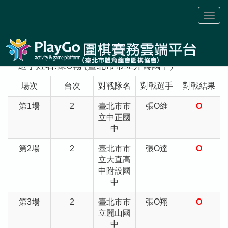
Toggl
naviga
選手姓名:陳O翰 (臺北市市立介壽國中)
場次
台次
對戰隊名
對戰選手
對戰結果
第1場
2
臺北市市
張O維
O
立中正國
中
第2場
2
臺北市市
張O達
O
立大直高
中附設國
中
第3場
2
臺北市市
張O翔
O
立麗山國
中