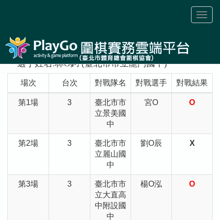
Toggl
naviga
選手姓名:林O鈞 (臺北市市立龍門國中)
場次
台次
對戰隊名
對戰選手
對戰結果
第1場
3
臺北市市
宮O
O
立景美國
中
第2場
3
臺北市市
劉O辰
X
立麗山國
中
第3場
3
臺北市市
楊O泓
O
立大直高
中附設國
中