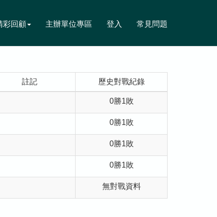
精彩回顧
主辦單位專區
登入
常見問題
註記
歷史對戰紀錄
0勝1敗
0勝1敗
0勝1敗
0勝1敗
無對戰資料