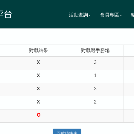
活動查詢
會員專區
對戰結果
對戰選手勝場
X
3
X
1
X
3
X
2
O
回成績總表