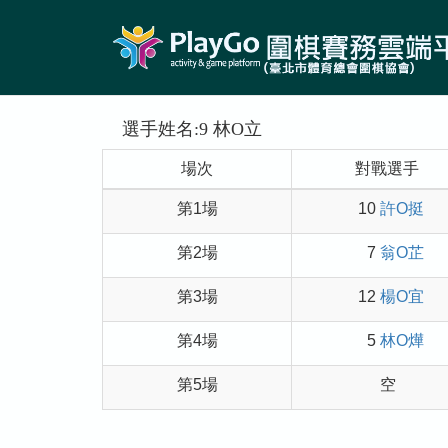
選手姓名:9 林O立
場次
對戰選手
第1場
10
許O挺
第2場
7
翁O芷
第3場
12
楊O宜
第4場
5
林O燁
第5場
空