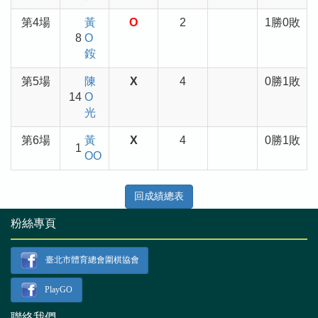
第4場
黃
O
2
1勝0敗
8
O
銨
第5場
陳
X
4
0勝1敗
14
O
光
第6場
黃
X
4
0勝1敗
1
OO
回成績總表
粉絲專頁
臺北市體育總會圍棋協會
PlayGO
聯絡我們