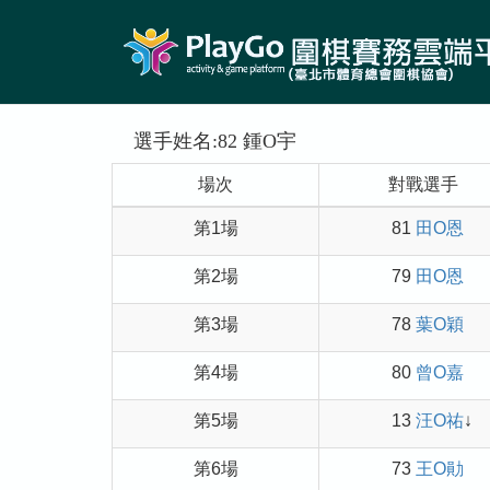
選手姓名:82 鍾O宇
場次
對戰選手
第1場
81
田O恩
第2場
79
田O恩
第3場
78
葉O穎
第4場
80
曾O嘉
第5場
13
汪O祐
↓
第6場
73
王O勛