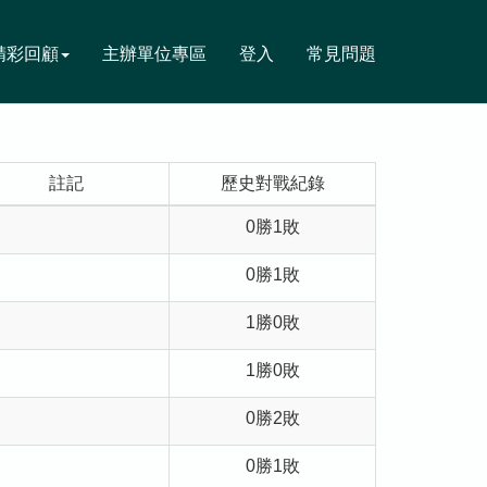
精彩回顧
主辦單位專區
登入
常見問題
註記
歷史對戰紀錄
0勝1敗
0勝1敗
1勝0敗
1勝0敗
0勝2敗
0勝1敗