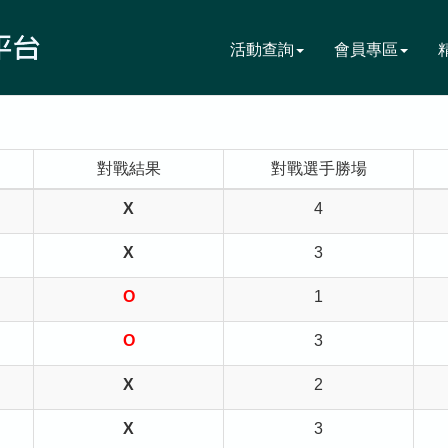
活動查詢
會員專區
對戰結果
對戰選手勝場
X
4
X
3
O
1
O
3
X
2
X
3