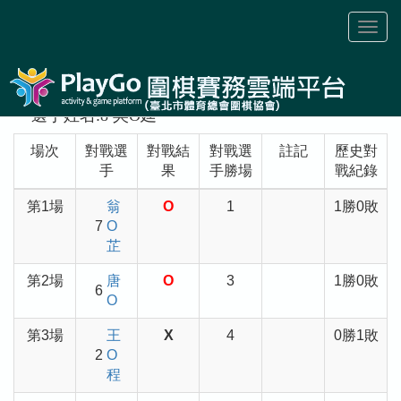
Toggl
naviga
選手姓名:8 吳O廷
場次
對戰選
對戰結
對戰選
註記
歷史對
手
果
手勝場
戰紀錄
第1場
翁
O
1
1勝0敗
7
O
芷
第2場
唐
O
3
1勝0敗
6
O
第3場
王
X
4
0勝1敗
2
O
程