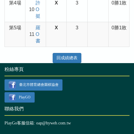
第4場
許
X
3
0勝1敗
10
O
挺
第5場
羅
X
3
0勝1敗
11
O
書
回成績總表
粉絲專頁
臺北市體育總會圍棋協會
PlayGO
聯絡我們
PlayGo客服信箱: oap@hyweb.com.tw