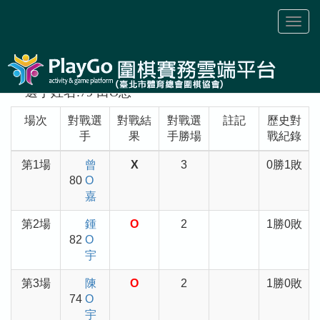
Toggl
naviga
選手姓名:79 田O恩
場次
對戰選
對戰結
對戰選
註記
歷史對
手
果
手勝場
戰紀錄
第1場
曾
X
3
0勝1敗
80
O
嘉
第2場
鍾
O
2
1勝0敗
82
O
宇
第3場
陳
O
2
1勝0敗
74
O
宇