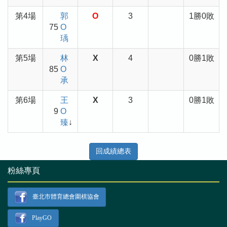
第4場
郭
O
3
1勝0敗
75
O
瑀
第5場
林
X
4
0勝1敗
85
O
承
第6場
王
X
3
0勝1敗
9
O
臻
↓
回成績總表
粉絲專頁
臺北市體育總會圍棋協會
PlayGO