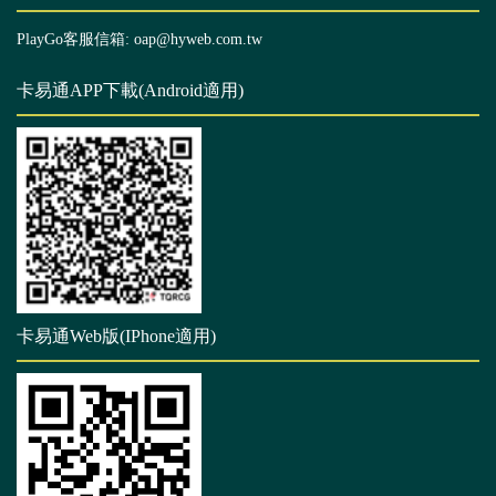
PlayGo客服信箱: oap@hyweb.com.tw
卡易通APP下載(Android適用)
卡易通Web版(IPhone適用)