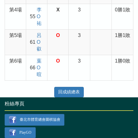
第4場
李
X
3
0勝1敗
55
O
祐
第5場
呂
O
3
1勝1敗
61
O
叡
第6場
葉
O
3
1勝0敗
66
O
暄
回成績總表
粉絲專頁
臺北市體育總會圍棋協會
PlayGO