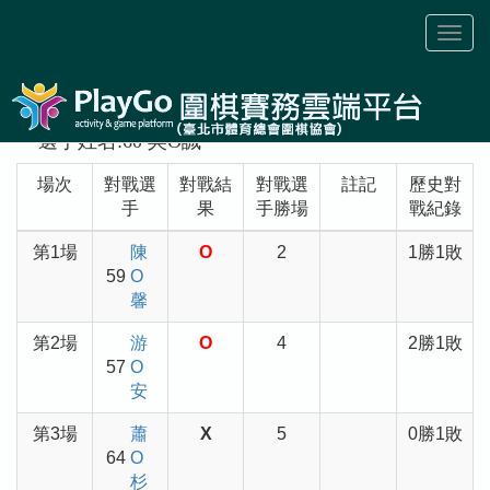
Toggl
naviga
選手姓名:60 吳O誠
場次
對戰選
對戰結
對戰選
註記
歷史對
手
果
手勝場
戰紀錄
第1場
陳
O
2
1勝1敗
59
O
馨
第2場
游
O
4
2勝1敗
57
O
安
第3場
蕭
X
5
0勝1敗
64
O
杉