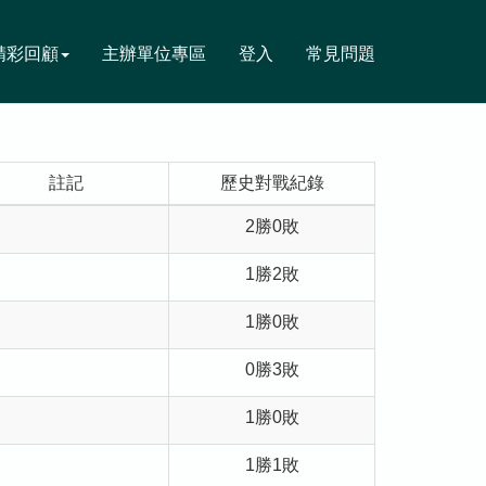
精彩回顧
主辦單位專區
登入
常見問題
註記
歷史對戰紀錄
2勝0敗
1勝2敗
1勝0敗
0勝3敗
1勝0敗
1勝1敗