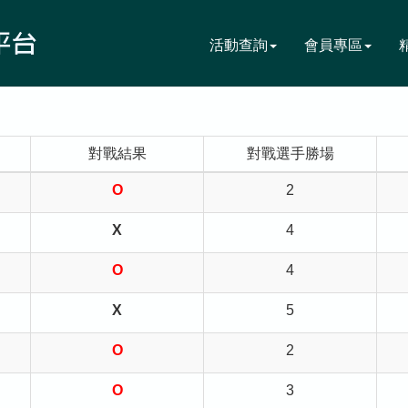
活動查詢
會員專區
對戰結果
對戰選手勝場
O
2
X
4
O
4
X
5
O
2
O
3