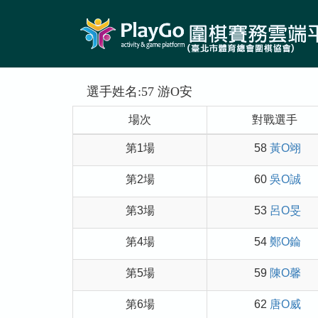
選手姓名:57 游O安
場次
對戰選手
第1場
58
黃O翊
第2場
60
吳O誠
第3場
53
呂O旻
第4場
54
鄭O錀
第5場
59
陳O馨
第6場
62
唐O威