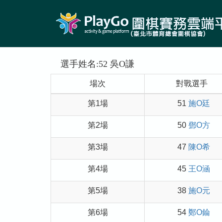
選手姓名:52 吳O謙
場次
對戰選手
第1場
51
施O廷
第2場
50
鄧O方
第3場
47
陳O希
第4場
45
王O涵
第5場
38
施O元
第6場
54
鄭O錀