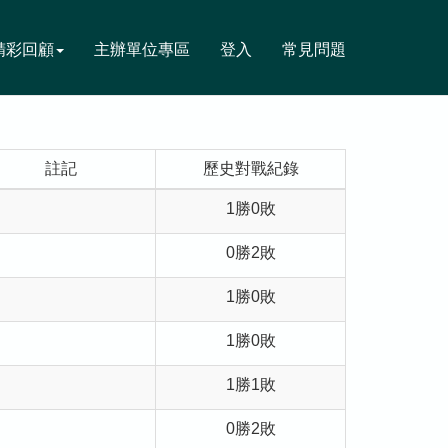
精彩回顧
主辦單位專區
登入
常見問題
註記
歷史對戰紀錄
1勝0敗
0勝2敗
1勝0敗
1勝0敗
1勝1敗
0勝2敗