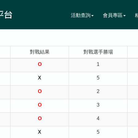
活動查詢
會員專區
對戰結果
對戰選手勝場
O
1
X
5
O
2
O
3
O
4
X
5