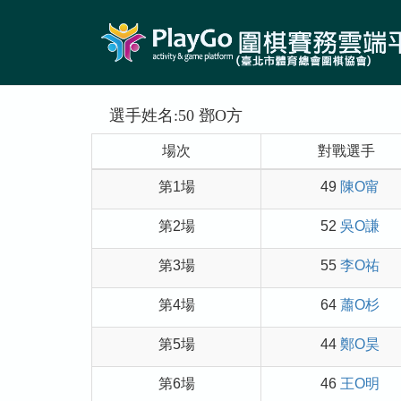
選手姓名:50 鄧O方
場次
對戰選手
第1場
49
陳O甯
第2場
52
吳O謙
第3場
55
李O祐
第4場
64
蕭O杉
第5場
44
鄭O昊
第6場
46
王O明