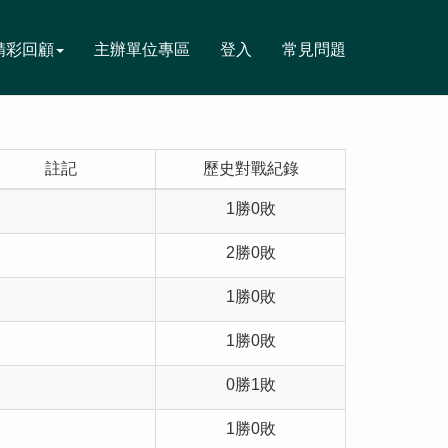
精彩回顧
主辦單位專區
登入
常見問題
註記
歷史對戰紀錄
1勝0敗
2勝0敗
1勝0敗
1勝0敗
0勝1敗
1勝0敗