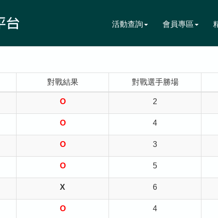
活動查詢
會員專區
對戰結果
對戰選手勝場
O
2
O
4
O
3
O
5
X
6
O
4