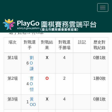
Toggl
naviga
選手姓名:5 符O琛
場次
對戰選
對戰結
對戰選
註記
歷史對
手
果
手勝場
戰紀錄
第1場
劉
X
4
0勝1敗
6
O
謙
第2場
曹
O
2
1勝0敗
4
O
愷
第3場
黃
X
4
0勝1敗
1
OO