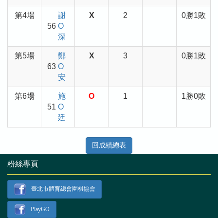
第4場
謝
X
2
0勝1敗
56
O
深
第5場
鄭
X
3
0勝1敗
63
O
安
第6場
施
O
1
1勝0敗
51
O
廷
回成績總表
粉絲專頁
臺北市體育總會圍棋協會
PlayGO