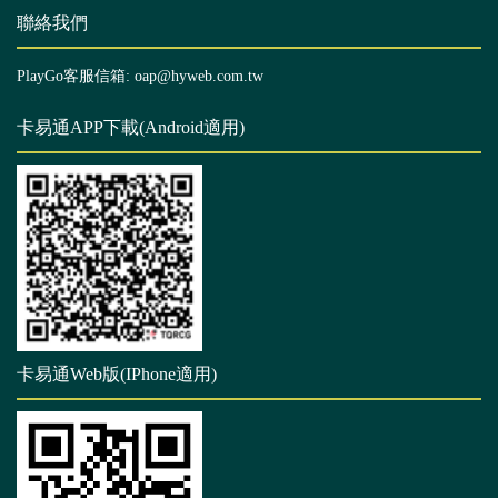
聯絡我們
PlayGo客服信箱: oap@hyweb.com.tw
卡易通APP下載(Android適用)
卡易通Web版(IPhone適用)