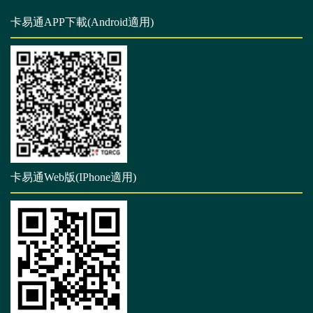
卡易通APP下載(Android適用)
卡易通Web版(IPhone適用)