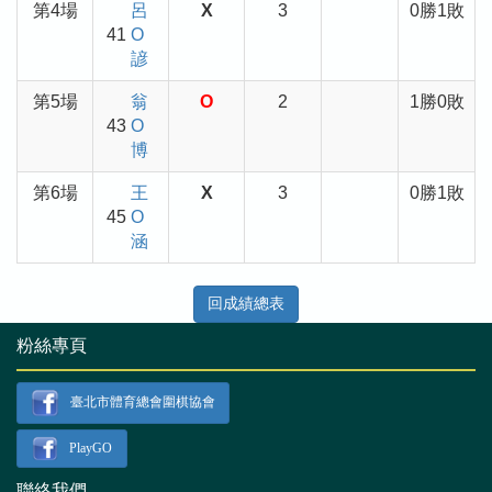
第4場
呂
X
3
0勝1敗
41
O
諺
第5場
翁
O
2
1勝0敗
43
O
博
第6場
王
X
3
0勝1敗
45
O
涵
回成績總表
粉絲專頁
臺北市體育總會圍棋協會
PlayGO
聯絡我們