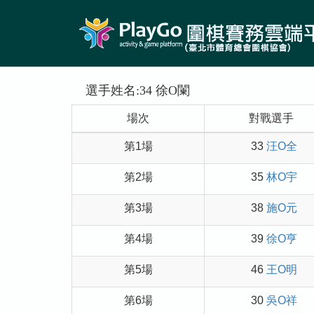
選手姓名:34 徐O闌
場次
對戰選手
第1場
33
汪O全
第2場
35
林O宇
第3場
38
施O元
第4場
39
徐O亨
第5場
46
王O明
第6場
30
吳O祥