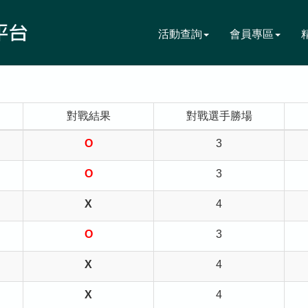
活動查詢
會員專區
對戰結果
對戰選手勝場
O
3
O
3
X
4
O
3
X
4
X
4