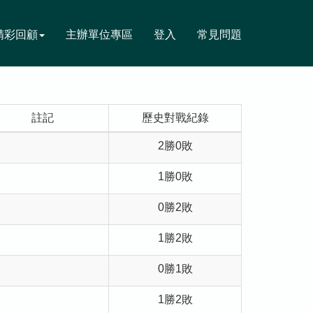
精彩回顧
主辦單位專區
登入
常見問題
註記
歷史對戰紀錄
2勝0敗
1勝0敗
0勝2敗
1勝2敗
0勝1敗
1勝2敗