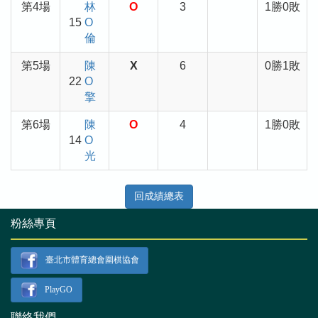
第4場
林
O
3
1勝0敗
15
O
倫
第5場
陳
X
6
0勝1敗
22
O
擎
第6場
陳
O
4
1勝0敗
14
O
光
回成績總表
粉絲專頁
臺北市體育總會圍棋協會
PlayGO
聯絡我們