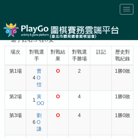
Toggl
naviga
選手姓名:3 程O安
場次
對戰選
對戰結
對戰選
註記
歷史對
手
果
手勝場
戰紀錄
第1場
曹
O
2
1勝0敗
4
O
愷
第2場
黃
O
4
1勝0敗
1
OO
第3場
劉
O
4
1勝0敗
6
O
謙