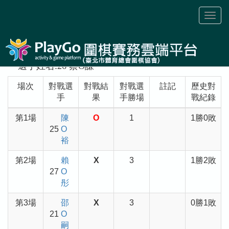
Toggl
naviga
選手姓名:26 蔡O謙
場次
對戰選
對戰結
對戰選
註記
歷史對
手
果
手勝場
戰紀錄
第1場
陳
O
1
1勝0敗
25
O
裕
第2場
賴
X
3
1勝2敗
27
O
彤
第3場
邵
X
3
0勝1敗
21
O
嗣