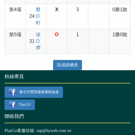
第4場
蔡
X
3
0勝1敗
24
O
軒
第5場
涂
O
1
1勝0敗
31
O
齊
回成績總表
粉絲專頁
臺北市體育總會圍棋協會
PlayGO
聯絡我們
PlayGo客服信箱: oap@hyweb.com.tw