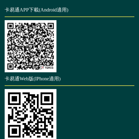
卡易通APP下載(Android適用)
卡易通Web版(IPhone適用)