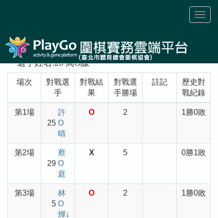
Toggl
naviga
選手姓名:26 高O謙
場次
對戰選
對戰結
對戰選
註記
歷史對
手
果
手勝場
戰紀錄
第1場
許
O
2
1勝0敗
25
O
晴
第2場
蔡
X
5
0勝1敗
29
O
庭
第3場
林
O
2
1勝0敗
5
O
燁
↓