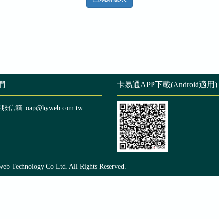
們
卡易通APP下載(Android適用)
客服信箱: oap@hyweb.com.tw
echnology Co Ltd. All Rights Reserved.