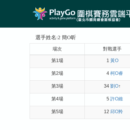
選手姓名:2 簡O昕
場次
對戰選手
第1場
1
黃O
第2場
4
柯O睿
第3場
34
劉O
↑
第4場
5
許O維
第5場
12
邱O羚