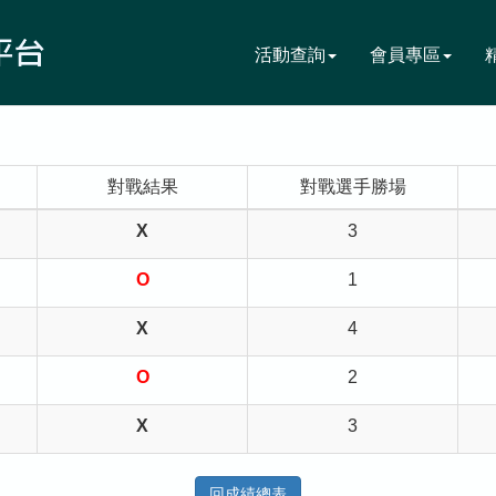
活動查詢
會員專區
對戰結果
對戰選手勝場
X
3
O
1
X
4
O
2
X
3
回成績總表