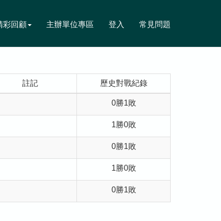
精彩回顧
主辦單位專區
登入
常見問題
註記
歷史對戰紀錄
0勝1敗
1勝0敗
0勝1敗
1勝0敗
0勝1敗