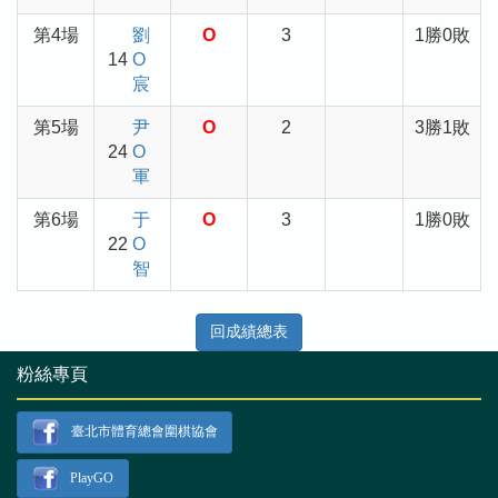
第4場
劉
O
3
1勝0敗
14
O
宸
第5場
尹
O
2
3勝1敗
24
O
軍
第6場
于
O
3
1勝0敗
22
O
智
回成績總表
粉絲專頁
臺北市體育總會圍棋協會
PlayGO