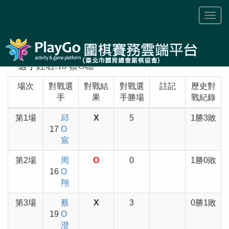
Toggl
naviga
選手姓名:18 蔡O曛
場次
對戰選
對戰結
對戰選
註記
歷史對
手
果
手勝場
戰紀錄
第1場
邱
X
5
1勝3敗
17
O
宸
第2場
周
O
0
1勝0敗
16
O
翔
第3場
蔡
X
3
0勝1敗
19
O
澄