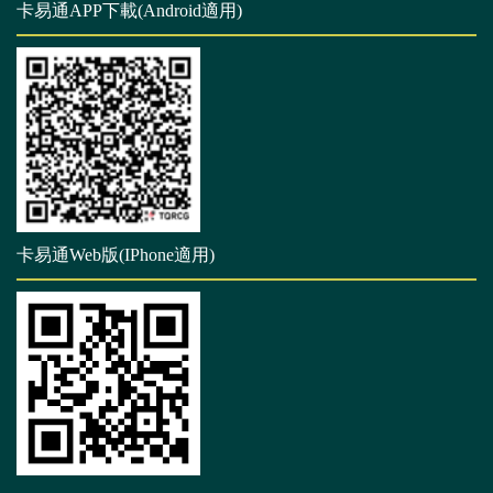
卡易通APP下載(Android適用)
卡易通Web版(IPhone適用)