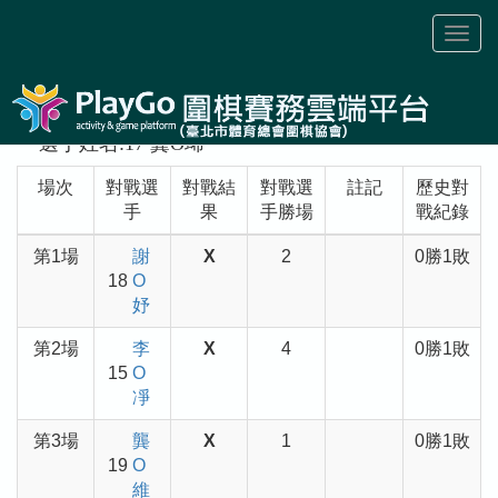
Toggl
naviga
選手姓名:17 龔O琋
場次
對戰選
對戰結
對戰選
註記
歷史對
手
果
手勝場
戰紀錄
第1場
謝
X
2
0勝1敗
18
O
妤
第2場
李
X
4
0勝1敗
15
O
凈
第3場
龔
X
1
0勝1敗
19
O
維