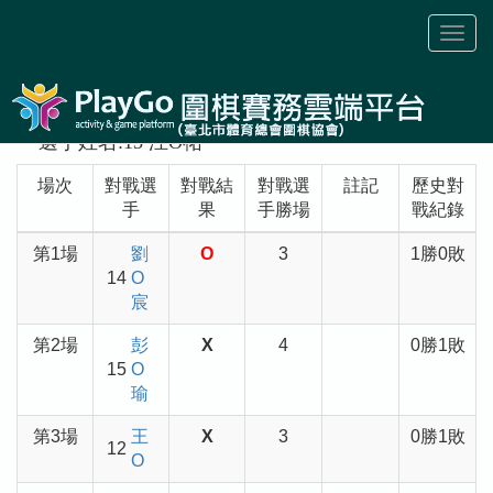
Toggl
naviga
選手姓名:13 汪O祐
場次
對戰選
對戰結
對戰選
註記
歷史對
手
果
手勝場
戰紀錄
第1場
劉
O
3
1勝0敗
14
O
宸
第2場
彭
X
4
0勝1敗
15
O
瑜
第3場
王
X
3
0勝1敗
12
O