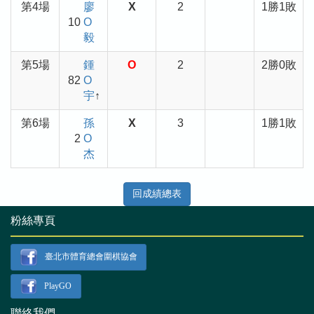
第4場
廖
X
2
1勝1敗
10
O
毅
第5場
鍾
O
2
2勝0敗
82
O
宇
↑
第6場
孫
X
3
1勝1敗
2
O
杰
回成績總表
粉絲專頁
臺北市體育總會圍棋協會
PlayGO
聯絡我們