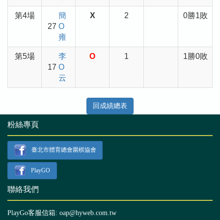
第4場
簡
X
2
0勝1敗
27
O
雍
第5場
李
O
1
1勝0敗
17
O
云
回成績總表
粉絲專頁
臺北市體育總會圍棋協會
PlayGO
聯絡我們
PlayGo客服信箱: oap@hyweb.com.tw