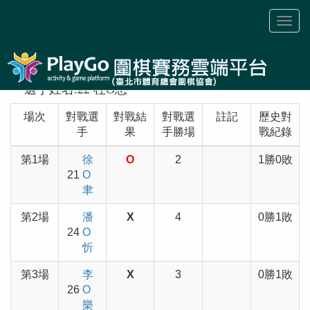
Toggl
naviga
選手姓名:22 杜O恩
場次
對戰選
對戰結
對戰選
註記
歷史對
手
果
手勝場
戰紀錄
第1場
徐
O
2
1勝0敗
21
O
聿
第2場
潘
X
4
0勝1敗
24
O
忻
第3場
李
X
3
0勝1敗
26
O
樂