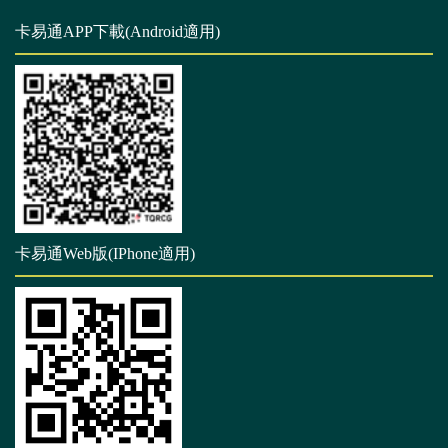
卡易通APP下載(Android適用)
卡易通Web版(IPhone適用)