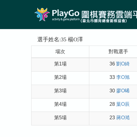
選手姓名:35 楊O澤
場次
對戰選手
第1場
36
劉O綺
第2場
33
李O旭
第3場
30
廖O晞
第4場
28
葉O辰
第5場
23
蔣O澔