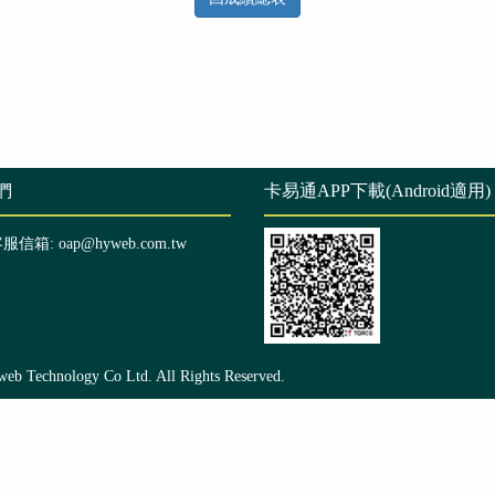
們
卡易通APP下載(Android適用)
客服信箱: oap@hyweb.com.tw
echnology Co Ltd. All Rights Reserved.