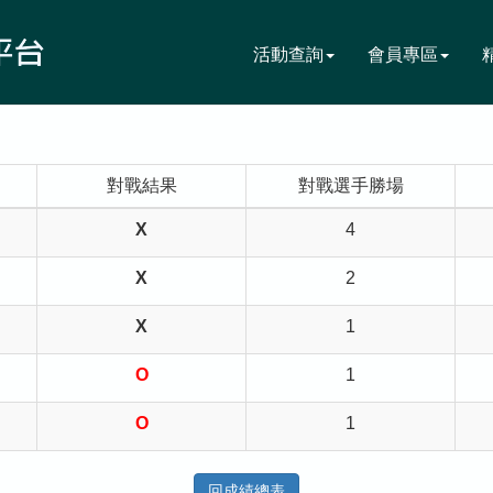
活動查詢
會員專區
對戰結果
對戰選手勝場
X
4
X
2
X
1
O
1
O
1
回成績總表