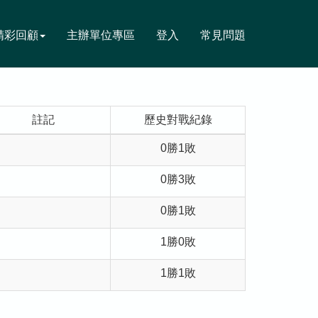
精彩回顧
主辦單位專區
登入
常見問題
註記
歷史對戰紀錄
0勝1敗
0勝3敗
0勝1敗
1勝0敗
1勝1敗