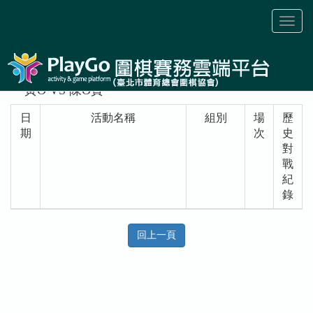
Toggl
naviga
黃O VS 陳O實
日
活動名稱
組別
場
歷
期
次
史
對
戰
紀
錄
回上一頁