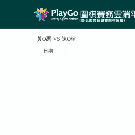
黃O禹 VS 陳O暄
日期