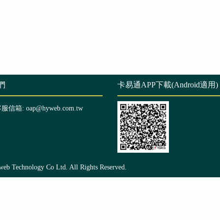
們
卡易通APP下載(Android適用)
客服信箱: oap@hyweb.com.tw
echnology Co Ltd. All Rights Reserved.